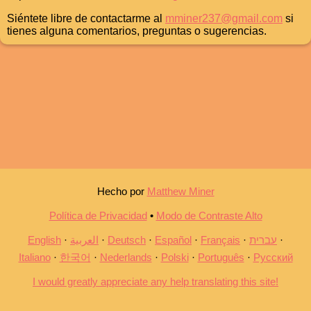
Siéntete libre de contactarme al
mminer237@gmail.com
si
tienes alguna comentarios, preguntas o sugerencias.
Hecho por
Matthew Miner
Política de Privacidad
•
Modo de Contraste Alto
English
العربية
Deutsch
Español
Français
עברית
Italiano
한국어
Nederlands
Polski
Português
Русский
I would greatly appreciate any help translating this site!