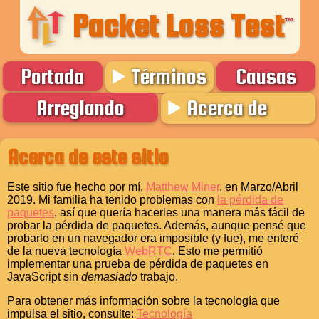
Packet Loss Test
™
Portada
Términos
Causas
Arreglando
Acerca de
Acerca de este sitio
Este sitio fue hecho por mí,
Matthew Miner
, en Marzo/Abril
2019. Mi familia ha tenido problemas con
la pérdida de
paquetes
, así que quería hacerles una manera más fácil de
probar la pérdida de paquetes. Además, aunque pensé que
probarlo en un navegador era imposible (y fue), me enteré
de la nueva tecnología
WebRTC
. Esto me permitió
implementar una prueba de pérdida de paquetes en
JavaScript sin
demasiado
trabajo.
Para obtener más información sobre la tecnología que
impulsa el sitio, consulte:
Tecnología